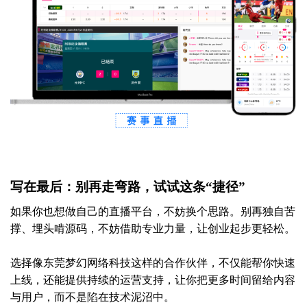
写在最后：别再走弯路，试试这条“捷径”
如果你也想做自己的直播平台，不妨换个思路。别再独自苦
撑、埋头啃源码，不妨借助专业力量，让创业起步更轻松。
选择像东莞梦幻网络科技这样的合作伙伴，不仅能帮你快速
上线，还能提供持续的运营支持，让你把更多时间留给内容
与用户，而不是陷在技术泥沼中。