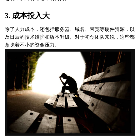
3. 成本投入大
除了人力成本，还包括服务器、域名、带宽等硬件资源，以
及日后的技术维护和版本升级。对于初创团队来说，这些都
意味着不小的资金压力。