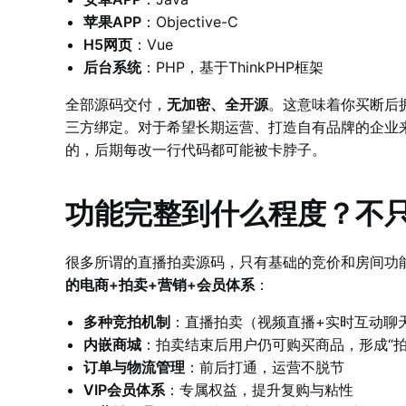
苹果APP
：Objective-C
H5网页
：Vue
后台系统
：PHP，基于ThinkPHP框架
全部源码交付，
无加密、全开源
。这意味着你买断后
三方绑定。对于希望长期运营、打造自有品牌的企业来
的，后期每改一行代码都可能被卡脖子。
功能完整到什么程度？不只
很多所谓的直播拍卖源码，只有基础的竞价和房间功
的电商+拍卖+营销+会员体系
：
多种竞拍机制
：直播拍卖（视频直播+实时互动聊
内嵌商城
：拍卖结束后用户仍可购买商品，形成“拍
订单与物流管理
：前后打通，运营不脱节
VIP会员体系
：专属权益，提升复购与粘性