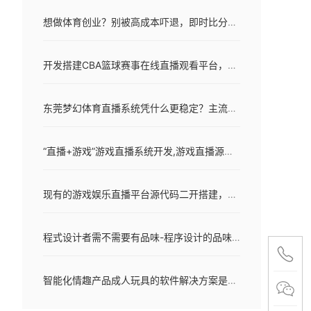
想做体育创业？别被高成本吓退，即时比分系统轻松起步！
开发搭建CBA篮球赛事在线直播观看平台，源码方案吸引更多流量和提高用户黏性
东莞梦幻体育直播系统凭什么更稳定？主流语言+自由开发修改
“直播+游戏”游戏直播系统开发,游戏直播源码,手游直播APP开发成品源码
现有的游戏娱乐直播平台源代码二开搭建，省钱又省时间
程式设计者需不需要有品味-程序设计的品味（四）
智能化情趣产品成人玩具的软件解决方案是什么？