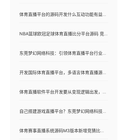
体育直播平台的源码开发什么互动功能有益于竞争体育流量
NBA篮球欧冠足球体育直播比分平台源码 竞猜专家版正式发布
东莞梦幻网络科技：引领体育直播平台行业的新浪潮
开发国际体育直播平台，多语言体育直播源码加速全球化扩展
体育直播软件平台开发要从变现逻辑出发，真正赚钱的在这5招
自己搭建游戏直播平台？东莞梦幻网络科技推出可立即上线的“斗鱼式”成品源码
体育赛事直播系统源码M3版本新增竞猜比分即时聊天