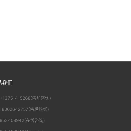
系我们
+13751415268(售前咨询)
18002642757(售后热线)
853408942(在线咨询)